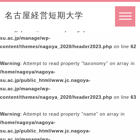
Warning
: Attempt to read property "term_id" on array in
名古屋経営短期大学
/home/nagoya/nagoya-
MENU
su.ac.jp/public_html/www.jc.nagoya-
su.ac.jp/manage/wp-
content/themes/nagoya_2020/header2023.php
on line
62
Warning
: Attempt to read property "taxonomy" on array in
/home/nagoya/nagoya-
su.ac.jp/public_html/www.jc.nagoya-
su.ac.jp/manage/wp-
content/themes/nagoya_2020/header2023.php
on line
63
Warning
: Attempt to read property "name" on array in
/home/nagoya/nagoya-
su.ac.jp/public_html/www.jc.nagoya-
su.ac.jp/manage/wp-