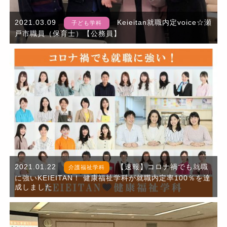
2021.03.09
Keieitan就職内定voice☆瀬
子ども学科
戸市職員（保育士）【公務員】
2021.01.22
【速報】コロナ禍でも就職
介護福祉学科
に強いKEIEITAN！ 健康福祉学科が就職内定率100％を達
成しました