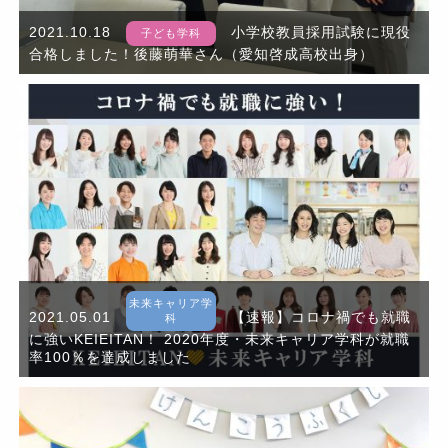
2021.10.18
小学校教員採用試験に現役
子ども学科
合格しました！後藤萌華さん（愛知啓成高校出身）
未来キャリア学
2021.05.01
【速報】コロナ禍でも就職
科
に強いKEIEITAN！ 2020年度・未来キャリア学科が就職
率100％を達成しました