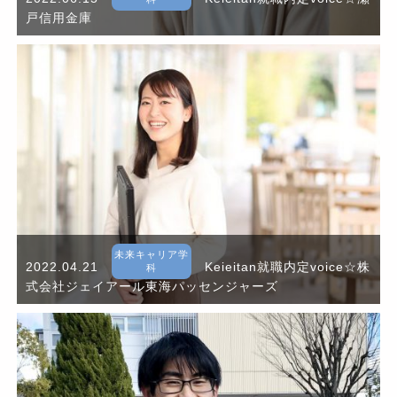
戸信用金庫
未来キャリア学
2022.04.21
Keieitan就職内定voice☆株
科
式会社ジェイアール東海パッセンジャーズ