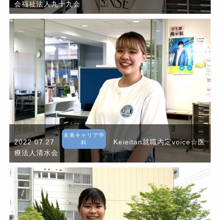
会福祉法人九十九会
未来キャリア学
2022.07.27
Keieitan就職内定voice☆医
科
療法人清水会