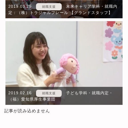
2019.03.25
未来キャリア学科・就職内
就職支援
定：（株）トラジャルフレール 【グランドスタッフ】
2019.02.16
子ども学科・就職内定・
就職支援
（福）愛知県厚生事業団
記事が読み込めません