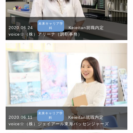
未来キャリア学
2020.06.24
Keieitan就職内定
科
voice☆（株）アリーナ（調剤事務）
未来キャリア学
2020.06.11
Keieitan就職内定
科
voice☆（株）ジェイアール東海パッセンジャーズ