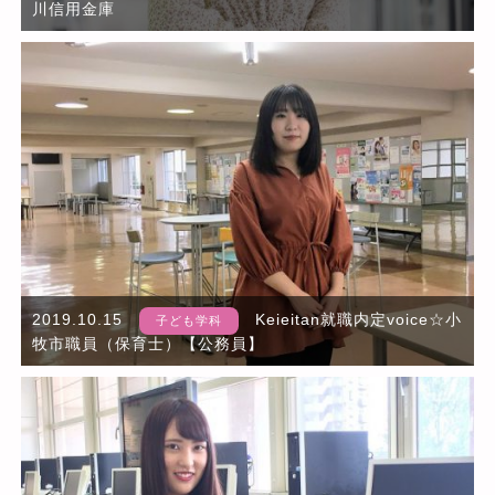
川信用金庫
2019.10.15
Keieitan就職内定voice☆小
子ども学科
牧市職員（保育士）【公務員】