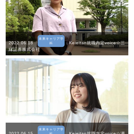
未来キャリア学
2022.06.18
Keieitan就職内定voice☆三
科
縁証券株式会社
未来キャリア学
2022.06.15
Keieitan就職内定voice☆瀬
科