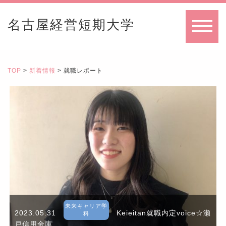
名古屋経営短期大学
MENU
TOP
>
新着情報
> 就職レポート
未来キャリア学
2023.05.31
Keieitan就職内定voice☆瀬
科
戸信用金庫