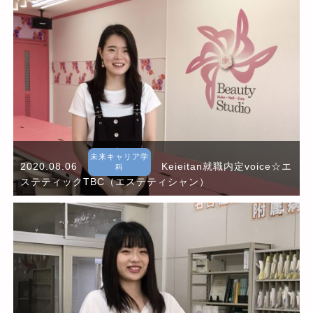
未来キャリア学
2020.08.06
Keieitan就職内定voice☆エ
科
ステティックTBC（エステティシャン）