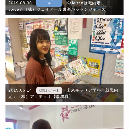
2019.08.30
Keieitan就職内定
科
voice☆（株）ジェイアール東海パッセンジャーズ
2019.06.14
未来キャリア学科・就職内
就職レポート
定：（株）アクティオ【事務職】