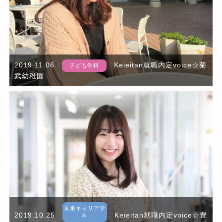
2019.11.06
Keieitan就職内定voice☆菊
子ども学科
武幼稚園
未来キャリア学
2019.10.25
Keieitan就職内定voice☆豊
科