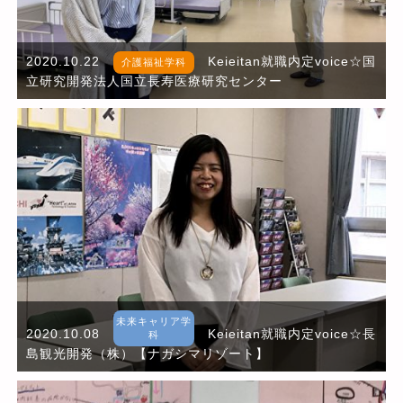
2020.10.22
Keieitan就職内定voice☆国
介護福祉学科
立研究開発法人国立長寿医療研究センター
未来キャリア学
2020.10.08
Keieitan就職内定voice☆長
科
島観光開発（株）【ナガシマリゾート】