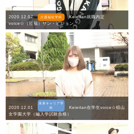
2020.12.07
Keieitan就職内定
介護福祉学科
voice☆（社福）サン・ビジョン
未来キャリア学
2020.12.01
Keieitan在学生voice☆椙山
科
女学園大学（編入学試験合格）