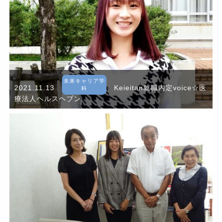
未来キャリア学
2021.11.13
Keieitan就職内定voice☆医
科
療法人ヘルスヘブン