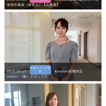
張旭市職員（保育士）【公務員】
未来キャリア学
2019.09.17
Keieitan就職内定
科
voice☆（株）クロップス