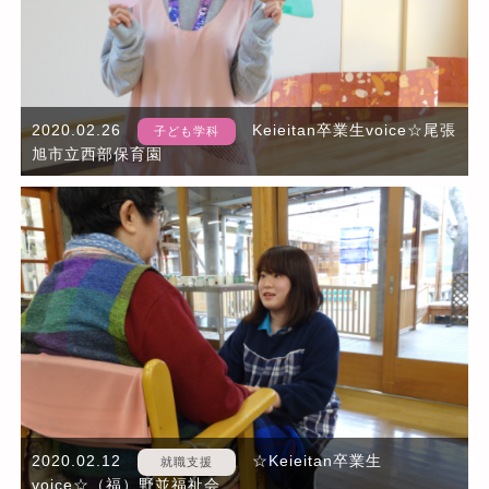
2020.02.26
Keieitan卒業生voice☆尾張
子ども学科
旭市立西部保育園
2020.02.12
☆Keieitan卒業生
就職支援
voice☆（福）野並福祉会