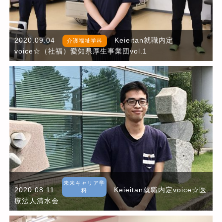
2020.09.04
Keieitan就職内定
介護福祉学科
voice☆（社福）愛知県厚生事業団vol.1
未来キャリア学
2020.08.11
Keieitan就職内定voice☆医
科
療法人清水会