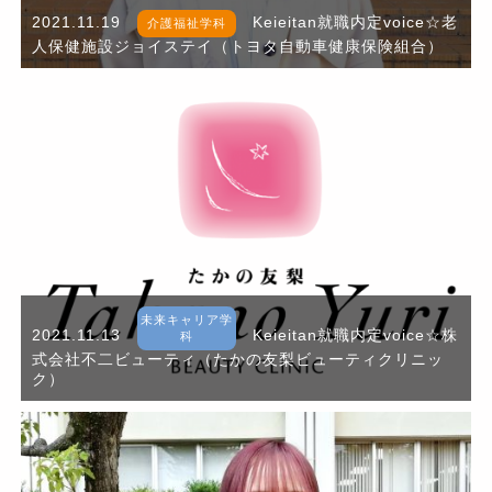
2021.11.19
Keieitan就職内定voice☆老
介護福祉学科
人保健施設ジョイステイ（トヨタ自動車健康保険組合）
未来キャリア学
2021.11.13
Keieitan就職内定voice☆株
科
式会社不二ビューティ（たかの友梨ビューティクリニッ
ク）