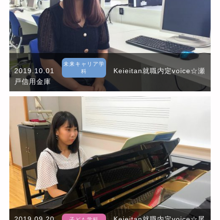
未来キャリア学
2019.10.01
Keieitan就職内定voice☆瀬
科
戸信用金庫
2019.09.20
Keieitan就職内定voice☆尾
子ども学科