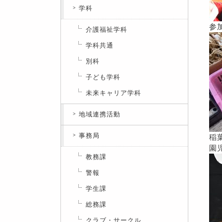
学科
参
介護福祉学科
学科共通
別科
子ども学科
未来キャリア学科
地域連携活動
事務局
稲
園
教務課
警報
学生課
総務課
クラブ・サークル