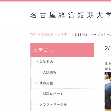
名古屋経営短期大
TOP
>
新着情報
>
入学案内
> 2/18(土) オープンキャ
2
カテゴリ
入学案内
本
姉
入試情報
就職支援
就職レポート
クラブ・サークル