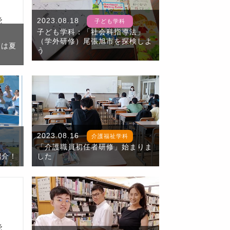
2023.08.18
子ども学科
子ども学科：「社会科指導法」
（学外研修）尾張旭市を探検しよ
スは夏
う
2023.08.16
介護福祉学科
「介護職員初任者研修」始まりま
紹介！
した