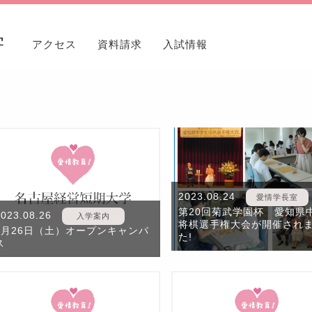
学
アクセス
資料請求
入試情報
2023.08.24
愛情学長室
第20回菊武学園杯 愛知県
2023.08.26
入学案内
将棋選手権大会が開催され
8月26日（土）オープンキャンパ
た!
ス