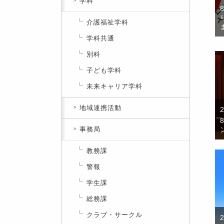
学科
介護福祉学科
学科共通
別科
子ども学科
未来キャリア学科
地域連携活動
事務局
教務課
警報
学生課
総務課
クラブ・サークル