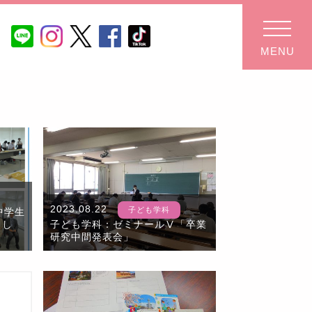
MENU
2023.08.22
子ども学科
中学生
まし
子ども学科：ゼミナールⅤ「卒業
研究中間発表会」