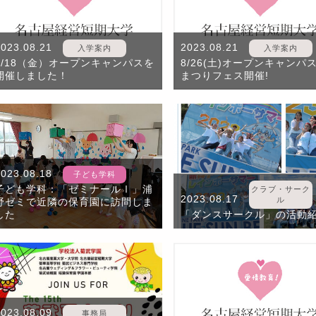
2023.08.21
2023.08.21
入学案内
入学案内
8/18（金）オープンキャンパスを
8/26(土)オープンキャンパ
開催しました！
まつりフェス開催!
2023.08.18
子ども学科
子ども学科：「ゼミナールⅠ」浦
クラブ・サーク
2023.08.17
ル
野ゼミで近隣の保育園に訪問しま
した
「ダンスサークル」の活動
2023.08.09
事務局