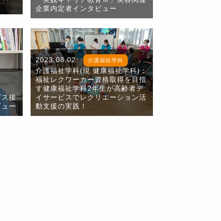
』
企業内定者インタビュー
2023.08.02
介護福祉学科
介護福祉学科(現 健康福祉学科)：
福祉レクワーカー資格取得を目指
す健康福祉学科2年生が高齢者デ
ビス接
イサービスでレクリエーション活
ビュー
動支援の実践！