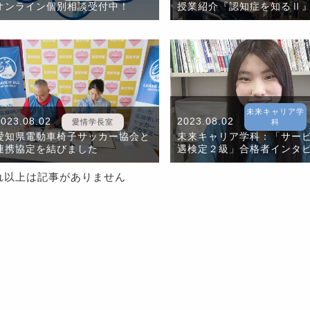
オンライン個別相談受付中！
授業紹介『認知症を知るⅡ
未来キャリア学
2023.08.02
2023.08.02
愛情学長室
科
愛知県電動車椅子サッカー協会と
未来キャリア学科：「サー
連携協定を結びました
遇検定２級」合格者インタ
れ以上は記事がありません