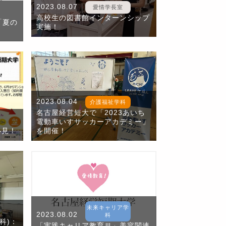
2023.08.07
愛情学長室
高校生の図書館インターンシップ
「夏の
実施！
2023.08.04
介護福祉学科
名古屋経営短大で「2023あいち
電動車いすサッカーアカデミー」
必見！
を開催！
未来キャリア学
2023.08.02
科
科)：
「実践キャリア教育Ⅲ」美容関連