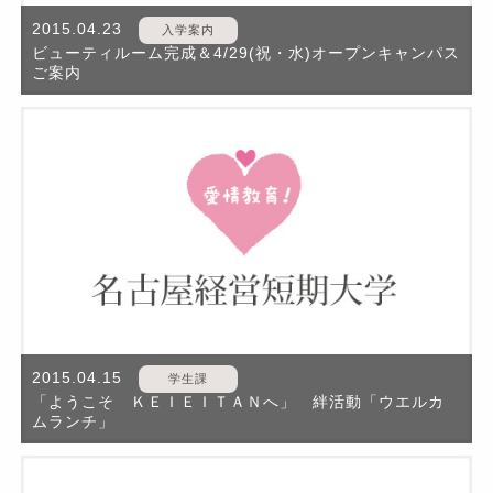
2015.04.23
入学案内
ビューティルーム完成＆4/29(祝・水)オープンキャンパス
ご案内
2015.04.15
学生課
「ようこそ ＫＥＩＥＩＴＡＮへ」 絆活動「ウエルカ
ムランチ」