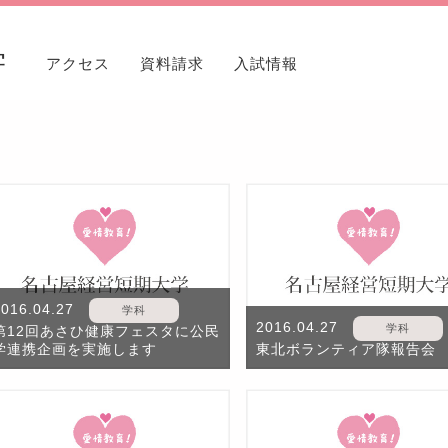
学
アクセス
資料請求
入試情報
2016.04.27
学科
2016.04.27
学科
第12回あさひ健康フェスタに公民
学連携企画を実施します
東北ボランティア隊報告会