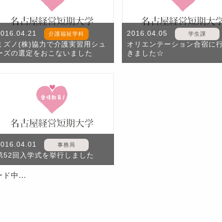
2016.04.21
2016.04.05
介護福祉学科
学生課
ミズノ(株)協力で介護実習用シュ
オリエンテーション合宿に
ーズの選定をおこないました
きました☆
2016.04.01
事務局
第52回入学式を挙行しました
ド中...