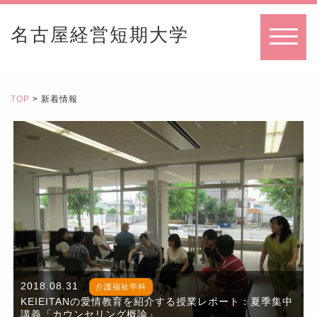
名古屋経営短期大学
MENU
TOP
> 新着情報
2018.08.31
介護福祉学科
KEIEITANの愛情教育を紹介する授業レポート：夏季集中
講義「カウンセリング概論」