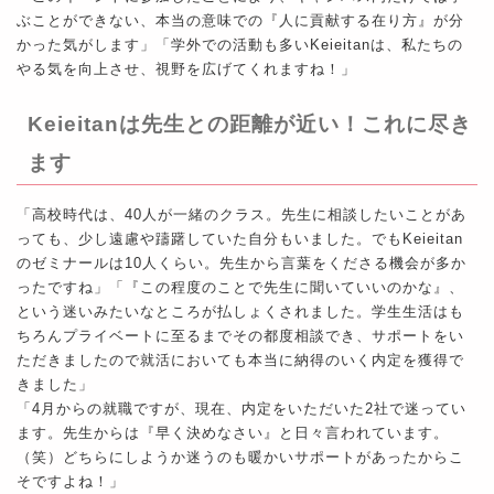
ぶことができない、本当の意味での『人に貢献する在り方』が分
かった気がします」「学外での活動も多いKeieitanは、私たちの
やる気を向上させ、視野を広げてくれますね！」
Keieitanは先生との距離が近い！これに尽き
ます
「高校時代は、40人が一緒のクラス。先生に相談したいことがあ
っても、少し遠慮や躊躇していた自分もいました。でもKeieitan
のゼミナールは10人くらい。先生から言葉をくださる機会が多か
ったですね」「『この程度のことで先生に聞いていいのかな』、
という迷いみたいなところが払しょくされました。学生生活はも
ちろんプライベートに至るまでその都度相談でき、サポートをい
ただきましたので就活においても本当に納得のいく内定を獲得で
きました」
「4月からの就職ですが、現在、内定をいただいた2社で迷ってい
ます。先生からは『早く決めなさい』と日々言われています。
（笑）どちらにしようか迷うのも暖かいサポートがあったからこ
そですよね！」