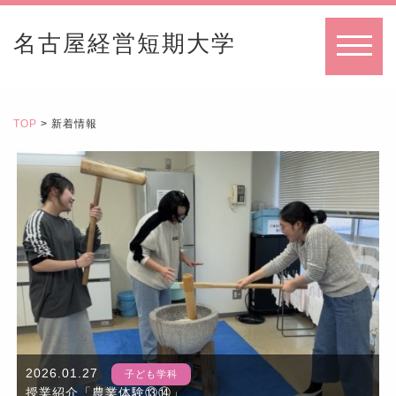
名古屋経営短期大学
MENU
TOP
> 新着情報
2026.01.27
子ども学科
授業紹介「農業体験⑬⑭」