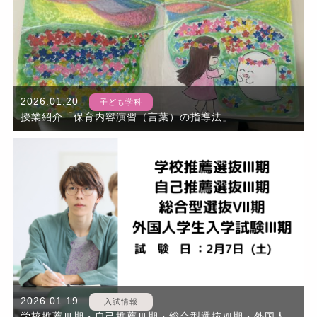
2026.01.20
子ども学科
授業紹介「保育内容演習（言葉）の指導法」
2026.01.19
入試情報
学校推薦Ⅲ期・自己推薦Ⅲ期・総合型選抜Ⅶ期・外国人