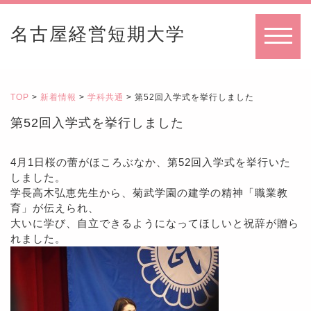
名古屋経営短期大学
MENU
TOP
>
新着情報
>
学科共通
> 第52回入学式を挙行しました
第52回入学式を挙行しました
4月1日桜の蕾がほころぶなか、第52回入学式を挙行いた
しました。
学長高木弘恵先生から、菊武学園の建学の精神「職業教
育」が伝えられ、
大いに学び、自立できるようになってほしいと祝辞が贈ら
れました。