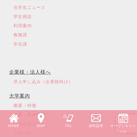
在学生ニュース
学生相談
利用案内
教務課
学生課
企業様・法人様へ
求人申し込み（企業様向け）
大学案内
概要・特徴
沿革・学内組織
３つのポリシー
HOME
MAP
TEL
資料請求
オープンキャン
パス
シラバス