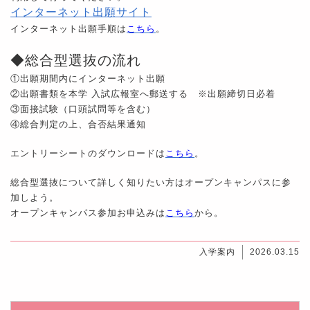
インターネット出願サイト
インターネット出願手順は
こちら
。
◆総合型選抜の流れ
①出願期間内にインターネット出願
②出願書類を本学 入試広報室へ郵送する ※出願締切日必着
③面接試験（口頭試問等を含む）
④総合判定の上、合否結果通知
エントリーシートのダウンロードは
こちら
。
総合型選抜について詳しく知りたい方はオープンキャンパスに参
加しよう。
オープンキャンパス参加お申込みは
こちら
から。
入学案内
2026.03.15