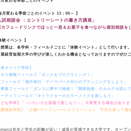
毎月変わる季節ごとのイベント
毎月変わる季節ごとのイベント 13：00～
】
入試相談会 ：
エントリーシートの書き方講座
」
桜カフェ～ドリンクでほっと一息＆お菓子を食べながら個別相談を
体験イベント 】
験授業は、各学科・フィールドごとに「体験イベント」として行います
古屋経営短期大学の学びが楽しくわかる機会となっておりますのでぜひ
未来キャリア学科】
ジネス情報フィールド「ダンスをプログラミング！」
光フィールド「海外旅行 テーマパーク向けのプランニングをしよう」
療事務フィールド「ダンスに夢中で捻挫！「関節捻挫」のカルテを読ん
ューティフィールド「キャラクターのカラーメイクを楽しもう」
子ども学科】「~いろいろな楽器で楽しもう～」※変更する場合がありま
介護福祉学科】「介護×ディズニー×レクリエーション 手先を使って脳
す
ieitanは先生と学生の距離が近い！成長が実感できる大学です。オープン