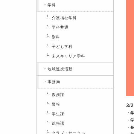
学科
介護福祉学科
学科共通
別科
子ども学科
未来キャリア学科
地域連携活動
事務局
教務課
警報
3/
・
学生課
・
総務課
・
クラブ・サークル