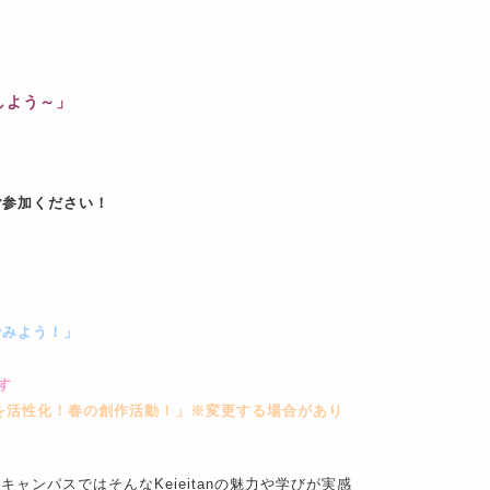
しよう～」
。
ご参加ください！
でみよう！」
す
を活性化！春の創作活動！」※変更する場合があり
キャンパスではそんなKeieitanの魅力や学びが実感