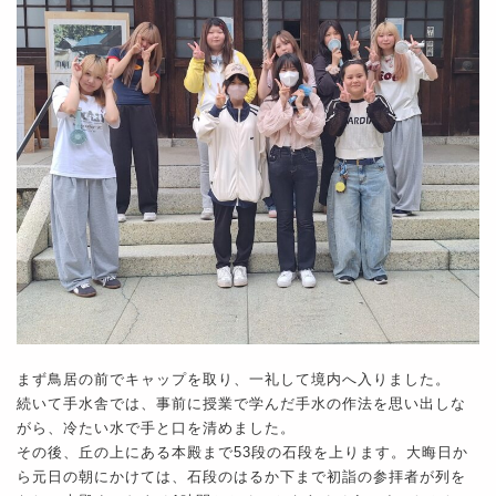
まず鳥居の前でキャップを取り、一礼して境内へ入りました。
続いて手水舎では、事前に授業で学んだ手水の作法を思い出しな
がら、冷たい水で手と口を清めました。
その後、丘の上にある本殿まで53段の石段を上ります。大晦日か
ら元日の朝にかけては、石段のはるか下まで初詣の参拝者が列を