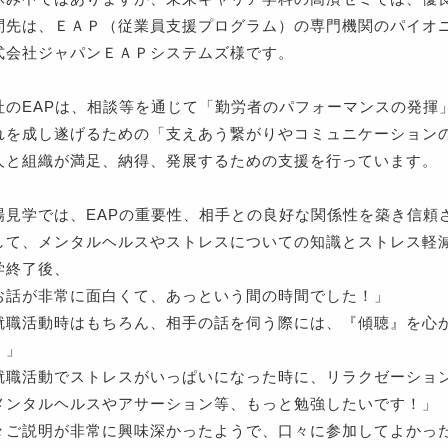
問先は、ＥＡＰ（従業員支援プログラム）の専門機関のパイオ
式会社ジャパンＥＡＰシステムズ様です。
社のEAPは、相談等を通じて「勤労者のパフォーマンスの発揮
れを成し遂げるための「支えあう繋がりやコミュニケーション
人と組織が満足、納得、発展するための支援を行っています。
場見学では、EAPの重要性、相手との良好な関係性を築き信頼
して、メンタルヘルスやストレスについての知識とストレス軽
学終了後、
お話が非常に面白くて、あっという間の時間でした！」
就職活動時はもちろん、相手の話を伺う際には、『傾聴』を心
。」
就職活動でストレスがいっぱいになった時に、リラクゼーショ
メンタルヘルスやアサーション等、もっと勉強したいです！」
々ご説明が非常に興味深かったようで、口々に参加してよかっ