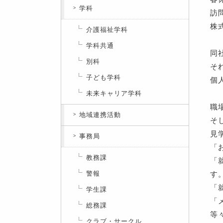
学科
訪
株
介護福祉学科
学科共通
同
別科
そ
子ども学科
個
未来キャリア学科
職
地域連携活動
そ
見
事務局
「
教務課
「
警報
す
「
学生課
「
総務課
等
クラブ・サークル