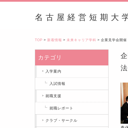
名古屋経営短期大
TOP
>
新着情報
>
未来キャリア学科
> 企業見学会開
企
カテゴリ
法
入学案内
入試情報
就職支援
就職レポート
クラブ・サークル
春