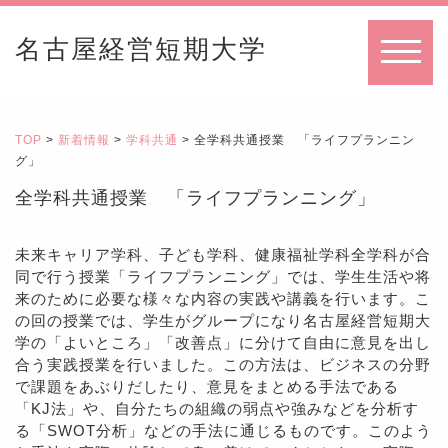
名古屋経営短期大学
MENU
TOP
>
新着情報
>
学科共通
> 全学科共通授業 「ライフプランニン
グ」
全学科共通授業 「ライフプランニング」
未来キャリア学科、子ども学科、健康福祉学科全学科が合
同で行う授業「ライフプランニング」では、学生生活や将
来のために必要な様々な内容の実践や講義を行います。こ
の回の授業では、学生がグループになり名古屋経営短期大
学の「よいところ」「改善点」に分けて自由に意見を出し
合う実践授業を行いました。この方法は、ビジネスの分野
で課題をあぶりだしたり、意見をまとめる手法である
「KJ法」や、自分たちの組織の弱点や強みなどを分析す
る「SWOT分析」などの手法に通じるものです。このよう