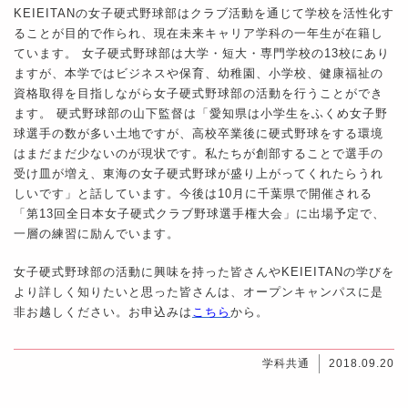
KEIEITANの女子硬式野球部はクラブ活動を通じて学校を活性化す
ることが目的で作られ、現在未来キャリア学科の一年生が在籍し
ています。 女子硬式野球部は大学・短大・専門学校の13校にあり
ますが、本学ではビジネスや保育、幼稚園、小学校、健康福祉の
資格取得を目指しながら女子硬式野球部の活動を行うことができ
ます。 硬式野球部の山下監督は「愛知県は小学生をふくめ女子野
球選手の数が多い土地ですが、高校卒業後に硬式野球をする環境
はまだまだ少ないのが現状です。私たちが創部することで選手の
受け皿が増え、東海の女子硬式野球が盛り上がってくれたらうれ
しいです」と話しています。今後は10月に千葉県で開催される
「第13回全日本女子硬式クラブ野球選手権大会」に出場予定で、
一層の練習に励んでいます。
女子硬式野球部の活動に興味を持った皆さんやKEIEITANの学びを
より詳しく知りたいと思った皆さんは、オープンキャンパスに是
非お越しください。お申込みは
こちら
から。
学科共通
2018.09.20