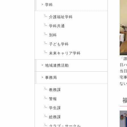
学科
介護福祉学科
学科共通
別科
子ども学科
未来キャリア学科
「
日
地域連携活動
当
宅
事務局
な
教務課
警報
学生課
総務課
クラブ・サークル