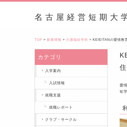
名古屋経営短期大
TOP
>
新着情報
>
介護福祉学科
> KEIEITANの
K
カテゴリ
住
入学案内
入試情報
愛情
祉
就職支援
就職レポート
クラブ・サークル