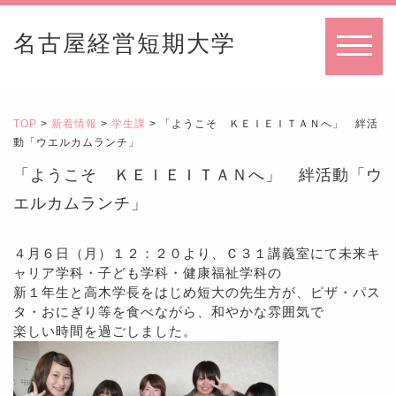
名古屋経営短期大学
MENU
TOP
>
新着情報
>
学生課
> 「ようこそ ＫＥＩＥＩＴＡＮへ」 絆活
動「ウエルカムランチ」
「ようこそ ＫＥＩＥＩＴＡＮへ」 絆活動「ウ
エルカムランチ」
４月６日（月）１２：２０より、Ｃ３１講義室にて未来キ
ャリア学科・子ども学科・健康福祉学科の
新１年生と高木学長をはじめ短大の先生方が、ピザ・パス
タ・おにぎり等を食べながら、和やかな雰囲気で
楽しい時間を過ごしました。