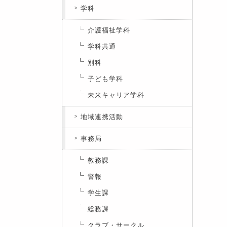
学科
介護福祉学科
学科共通
別科
子ども学科
未来キャリア学科
地域連携活動
事務局
教務課
警報
学生課
総務課
クラブ・サークル