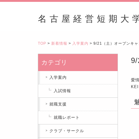
名古屋経営短期大
TOP
>
新着情報
>
入学案内
> 9/21（土）オープンキ
9
カテゴリ
入学案内
愛情
K
入試情報
就職支援
就職レポート
クラブ・サークル